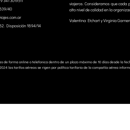
9 341 3019511
viajeros. Consideramos que cada p
4839/40
alto nivel de calidad en la organiza
iajes.com.ar
Valentina Etchart y Virginia Garne
82. Disposición 1894/14
s de forma online o telefonica dentro de un plazo máximo de 10 días desde la fec
24 las tarifas aéreas se rigen por política tarifaria de la compañía aérea inform