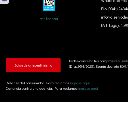
Whats app +54 
Fijo (0341) 243
info@diseniodev
Ver licencia
EVT Legajo 159
Podés cancelar tus compras realizada
Boton de arrepentimiento
(Disp.954/2025). Según decreto 809/20
Defensa del consumidor. Para reclamos
ingrese aquí
Denuncia contra una agencia. Para reclamos
ingrese aquí