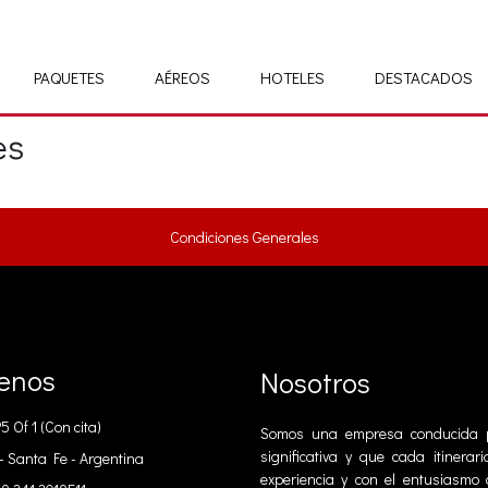
PAQUETES
AÉREOS
HOTELES
DESTACADOS
es
Condiciones Generales
enos
Nosotros
 Of 1 (Con cita)
Somos una empresa conducida p
significativa y que cada itiner
- Santa Fe - Argentina
experiencia y con el entusiasmo 